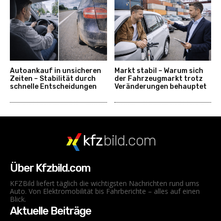
Autoankauf in unsicheren
Markt stabil – Warum sich
Zeiten – Stabilität durch
der Fahrzeugmarkt trotz
schnelle Entscheidungen
Veränderungen behauptet
kfz
bild.com
Über Kfzbild.com
KFZBild liefert täglich die wichtigsten Nachrichten rund ums
Auto. Von Elektromobilität bis Fahrberichte – alles auf einen
Blick.
Aktuelle Beiträge