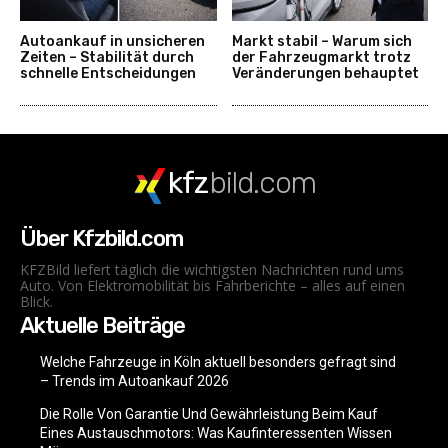
Autoankauf in unsicheren
Markt stabil – Warum sich
Zeiten – Stabilität durch
der Fahrzeugmarkt trotz
schnelle Entscheidungen
Veränderungen behauptet
kfz
bild.com
Über Kfzbild.com
KFZBild liefert täglich die wichtigsten Nachrichten rund ums
Auto. Von Elektromobilität bis Fahrberichte – alles auf einen
Blick.
Aktuelle Beiträge
Welche Fahrzeuge in Köln aktuell besonders gefragt sind
– Trends im Autoankauf 2026
Die Rolle Von Garantie Und Gewährleistung Beim Kauf
Eines Austauschmotors: Was Kaufinteressenten Wissen