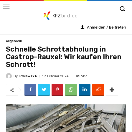
KFZ
bild.de
Anmelden / Beitreten
Allgemein
Schnelle Schrottabholung in
Castrop-Rauxel: Wir kaufen Ihren
Schrott!
By
PrNews24
983
19. Februar 2024