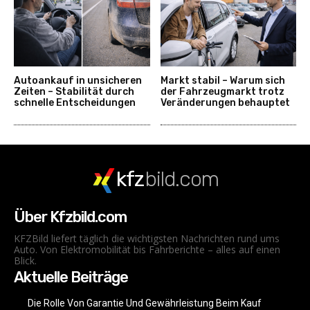
Autoankauf in unsicheren
Markt stabil – Warum sich
Zeiten – Stabilität durch
der Fahrzeugmarkt trotz
schnelle Entscheidungen
Veränderungen behauptet
kfz
bild.com
Über Kfzbild.com
KFZBild liefert täglich die wichtigsten Nachrichten rund ums
Auto. Von Elektromobilität bis Fahrberichte – alles auf einen
Blick.
Aktuelle Beiträge
Die Rolle Von Garantie Und Gewährleistung Beim Kauf