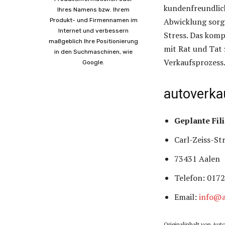
kundenfreundlich
Ihres Namens bzw. Ihrem
Abwicklung sorg
Produkt- und Firmennamen im
Internet und verbessern
Stress. Das kom
maßgeblich Ihre Positionierung
mit Rat und Tat z
in den Suchmaschinen, wie
Verkaufsprozess
Google.
autoverka
Geplante Fili
Carl-Zeiss-St
73431 Aalen
Telefon: 017
Email:
info@a
Originalinhalt von Aut