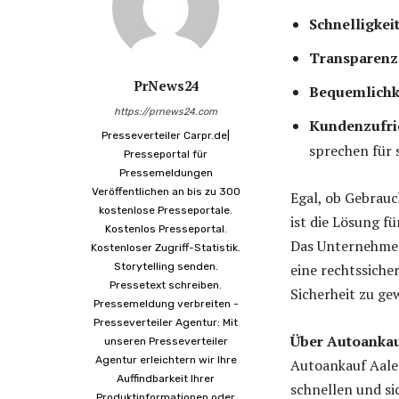
Schnelligkeit
Transparenz
PrNews24
Bequemlichk
https://prnews24.com
Kundenzufri
Presseverteiler Carpr.de|
sprechen für s
Presseportal für
Pressemeldungen
Veröffentlichen an bis zu 300
Egal, ob Gebrauc
kostenlose Presseportale.
ist die Lösung f
Kostenlos Presseportal.
Das Unternehmen 
Kostenloser Zugriff-Statistik.
Storytelling senden.
eine rechtssich
Pressetext schreiben.
Sicherheit zu ge
Pressemeldung verbreiten -
Presseverteiler Agentur: Mit
Über Autoankau
unseren Presseverteiler
Agentur erleichtern wir Ihre
Autoankauf Aalen
Auffindbarkeit Ihrer
schnellen und si
Produktinformationen oder