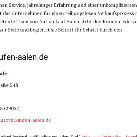
en Service, jahrelanger Erfahrung und einer unkomplizierten
t das Unternehmen für einen reibungslosen Verkaufsprozess 
petente Team von Autoankauf Aalen steht den Kunden jederze
ur Seite und begleitet sie Schritt für Schritt durch den
.
ufen-aalen.de
ale:
raße 54B
28329057
utoverkaufen-aalen.de
oankauf-Regional, veröffentlicht unter dem Titel “
Auto verkaufen in Aalen – Schnel