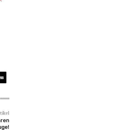
tikel
hren
uge!