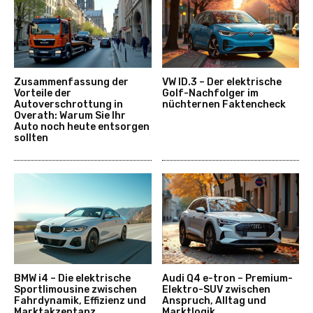
Zusammenfassung der
VW ID.3 – Der elektrische
Vorteile der
Golf-Nachfolger im
Autoverschrottung in
nüchternen Faktencheck
Overath: Warum Sie Ihr
Auto noch heute entsorgen
sollten
BMW i4 – Die elektrische
Audi Q4 e-tron – Premium-
Sportlimousine zwischen
Elektro-SUV zwischen
Fahrdynamik, Effizienz und
Anspruch, Alltag und
Marktakzeptanz
Marktlogik