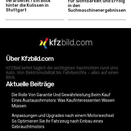
verarbeitet? Ein Blick
für Sichtbarkeit und Erfolg
hinter die Kulissen in
in den
Stuttgart
Suchmaschinenergebnissen
kfz
bild.com
Über Kfzbild.com
KFZBild liefert täglich die wichtigsten Nachrichten rund ums
Auto. Von Elektromobilität bis Fahrberichte – alles auf einen
Blick.
Aktuelle Beiträge
Die Rolle Von Garantie Und Gewährleistung Beim Kauf
Eines Austauschmotors: Was Kaufinteressenten Wissen
Müssen
Anpassungen und Upgrades nach einem Motorwechsel:
So Optimieren Sie Ihr Fahrzeug nach Einbau eines
Gebrauchtmotors