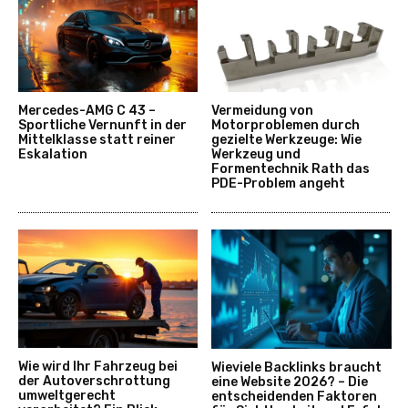
Mercedes-AMG C 43 –
Vermeidung von
Sportliche Vernunft in der
Motorproblemen durch
Mittelklasse statt reiner
gezielte Werkzeuge: Wie
Eskalation
Werkzeug und
Formentechnik Rath das
PDE-Problem angeht
Wie wird Ihr Fahrzeug bei
Wieviele Backlinks braucht
der Autoverschrottung
eine Website 2026? – Die
umweltgerecht
entscheidenden Faktoren