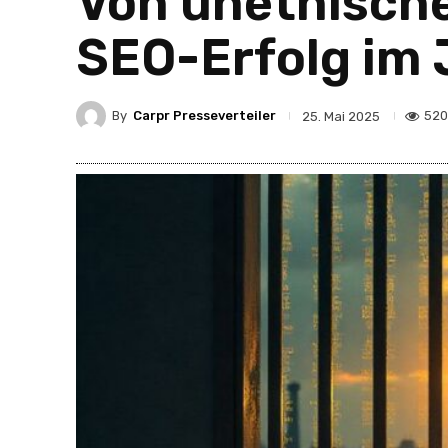
Von unethisch
SEO-Erfolg im 
By
Carpr Presseverteiler
520
25. Mai 2025