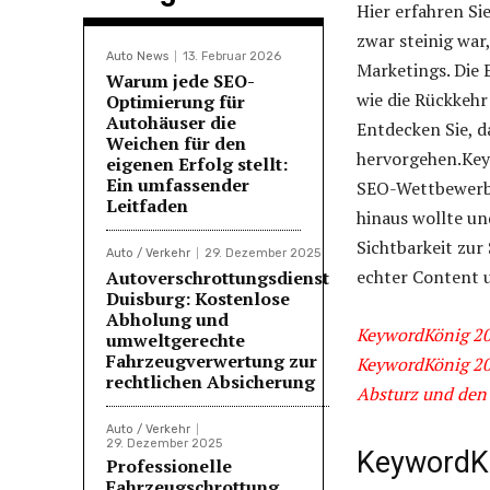
Hier erfahren Si
zwar steinig war
Auto News
13. Februar 2026
Marketings. Die 
Warum jede SEO-
wie die Rückkehr
Optimierung für
Autohäuser die
Entdecken Sie, d
Weichen für den
hervorgehen.Keyw
eigenen Erfolg stellt:
Ein umfassender
SEO-Wettbewerb,
Leitfaden
hinaus wollte und
Sichtbarkeit zur
Auto / Verkehr
29. Dezember 2025
echter Content 
Autoverschrottungsdienst
Duisburg: Kostenlose
Abholung und
KeywordKönig 20
umweltgerechte
Fahrzeugverwertung zur
KeywordKönig 202
rechtlichen Absicherung
Absturz und den 
Auto / Verkehr
29. Dezember 2025
KeywordKö
Professionelle
Fahrzeugschrottung