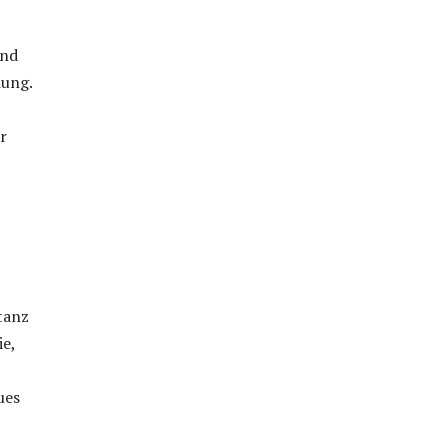
und
hung.
r
tanz
ie,
ues