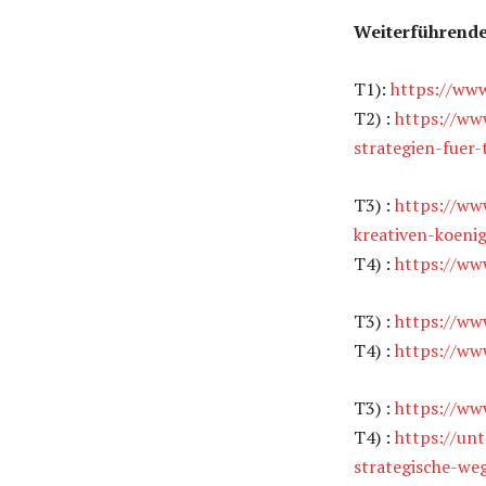
Weiterführende
T1):
https://www
T2) :
https://w
strategien-fuer
T3) :
https://ww
kreativen-koenig
T4) :
https://ww
T3) :
https://ww
T4) :
https://ww
T3) :
https://ww
T4) :
https://un
strategische-we