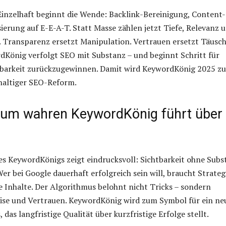
 Einzelhaft beginnt die Wende: Backlink-Bereinigung, Content-
ierung auf E-E-A-T. Statt Masse zählen jetzt Tiefe, Relevanz 
 Transparenz ersetzt Manipulation. Vertrauen ersetzt Täusc
dKönig verfolgt SEO mit Substanz – und beginnt Schritt für
htbarkeit zurückzugewinnen. Damit wird KeywordKönig 2025 zu
haltiger SEO-Reform.
um wahren KeywordKönig führt über
es KeywordKönigs zeigt eindrucksvoll: Sichtbarkeit ohne Subs
Wer bei Google dauerhaft erfolgreich sein will, braucht Strateg
 Inhalte. Der Algorithmus belohnt nicht Tricks – sondern
tise und Vertrauen. KeywordKönig wird zum Symbol für ein ne
das langfristige Qualität über kurzfristige Erfolge stellt.