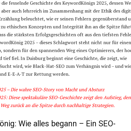
e die fesselnde Geschichte des KeywordKönigs 2025, dessen W
, aber auch lehrreich im Zusammenhang mit der Ethik des digi
Erzählung beleuchtet, wie er seinen Fehlern gegenüberstand 
 zu ethischen Konzepten und Integrität ihn an die Spitze führ
ass die stärksten Erfolgsgeschichten oft aus den tiefsten Fehl
ordKönig 2025 – dieses Schlagwort steht nicht nur für eine
 sondern für den spannenden Weg eines Optimierers, der ho
 tief fiel. In Duisburg beginnt eine Geschichte, die zeigt, wie
 Sucht wird, wie Black-Hat-SEO zum Verhängnis wird – und wi
und E-E-A-T zur Rettung werden.
25 – Die wahre SEO-Story von Macht und Absturz
5: Diese spektakuläre SEO-Geschichte zeigt den Aufstieg, den
Weg zurück an die Spitze durch nachhaltige Strategien.
nig: Wie alles begann – Ein SEO-