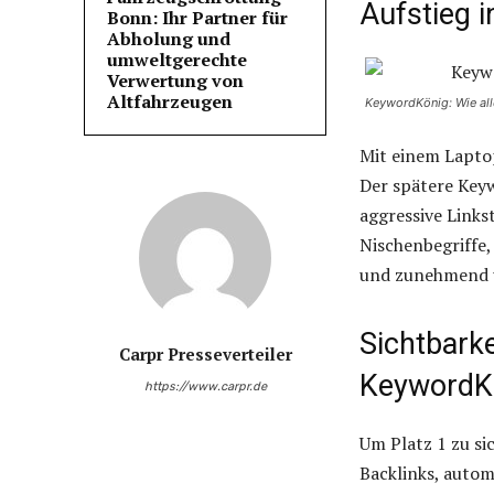
Aufstieg i
Bonn: Ihr Partner für
Abholung und
umweltgerechte
Verwertung von
Altfahrzeugen
KeywordKönig: Wie all
Mit einem Laptop
Der spätere Key
aggressive Links
Nischenbegriffe,
und zunehmend 
Sichtbarke
Carpr Presseverteiler
KeywordK
https://www.carpr.de
Um Platz 1 zu si
Backlinks, autom