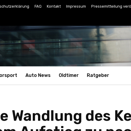
schutzerklärung
FAQ
Kontakt
Impressum
Pressemitteilung verö
orsport
Auto News
Oldtimer
Ratgeber
he Wandlung des K