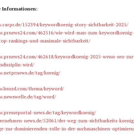
 Informationen:
.carpr.de/152394/keywordkoenig-story-sichtbarkeit-2025/
ww.prnews24.com/462516/wie-wird-man-zum-keywordkoenig-
-top-rankings-und-maximale-sichtbarkeit/
w.prnews24.com/462618/keywordkoenig-2025-wenn-seo-zur
sdisziplin-wird/
w.netprnews.de/tag/koenig/
w.bsozd.com/thema/keyword/
w.newswelle.de/tag/word/
w.presseportal-news.de/tag/keywordkoenig/
ternehmen-news.de/52061/der-weg-zum-sichtbarkeits-koenig
ge-zur-dominierenden-rolle-in-der-suchmaschinen-optimier