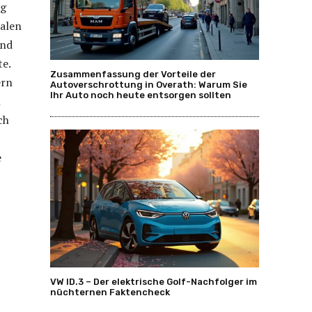
eg
talen
und
te.
Zusammenfassung der Vorteile der
ern
Autoverschrottung in Overath: Warum Sie
Ihr Auto noch heute entsorgen sollten
n
ch
e
VW ID.3 – Der elektrische Golf-Nachfolger im
nüchternen Faktencheck