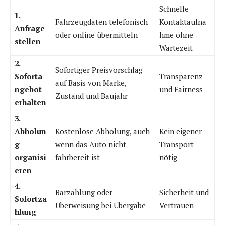
Schnelle
1.
Fahrzeugdaten telefonisch
Kontaktaufna
Anfrage
oder online übermitteln
hme ohne
stellen
Wartezeit
2.
Sofortiger Preisvorschlag
Soforta
Transparenz
auf Basis von Marke,
ngebot
und Fairness
Zustand und Baujahr
erhalten
3.
Abholun
Kostenlose Abholung, auch
Kein eigener
g
wenn das Auto nicht
Transport
organisi
fahrbereit ist
nötig
eren
4.
Barzahlung oder
Sicherheit und
Sofortza
Überweisung bei Übergabe
Vertrauen
hlung