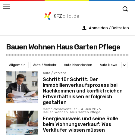
KFZ
bild.de
Anmelden / Beitreten
Bauen Wohnen Haus Garten Pflege
Allgemein
Auto / Verkehr
Auto Nachrichten
Auto News
Auto / Verkehr
Schritt für Schritt: Der
Immobilienverkaufsprozess bei
Nachkommen und konfliktreichen
Erbverhältnissen erfolgreich
gestalten
Carpr Presseverteiler
-
4. Juli 2026
Bauen Wohnen Haus Garten Pflege
Energieausweis und seine Rolle
beim Wohnungsverkauf: Was
Verkäufer wissen müssen