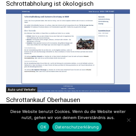
Schrottabholung ist ökologisch
Auto und Verkehr
Schrottankauf Oberhausen
Diese Website benutzt Cookies. Wenn du die Website weiter
nutzt, gehen wir von deinem Einverständnis aus.
OK
Datenschutzerklärung
1.263
1.264
1.265