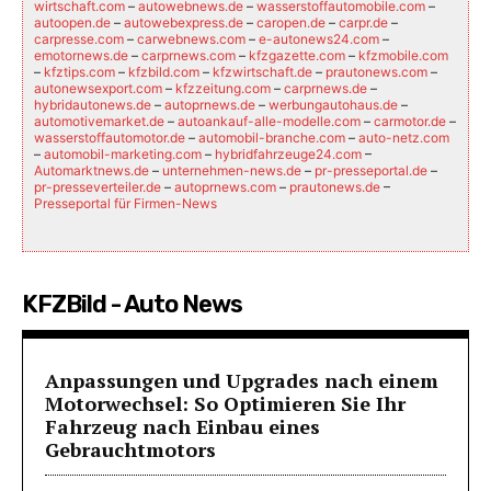
wirtschaft.com
–
autowebnews.de
–
wasserstoffautomobile.com
–
autoopen.de
–
autowebexpress.de
–
caropen.de
–
carpr.de
–
carpresse.com
–
carwebnews.com
–
e-autonews24.com
–
emotornews.de
–
carprnews.com
–
kfzgazette.com
–
kfzmobile.com
–
kfztips.com
–
kfzbild.com
–
kfzwirtschaft.de
–
prautonews.com
–
autonewsexport.com
–
kfzzeitung.com
–
carprnews.de
–
hybridautonews.de
–
autoprnews.de
–
werbungautohaus.de
–
automotivemarket.de
–
autoankauf-alle-modelle.com
–
carmotor.de
–
wasserstoffautomotor.de
–
automobil-branche.com
–
auto-netz.com
–
automobil-marketing.com
–
hybridfahrzeuge24.com
–
Automarktnews.de
–
unternehmen-news.de
–
pr-presseportal.de
–
pr-presseverteiler.de
–
autoprnews.com
–
prautonews.de
–
Presseportal für Firmen-News
KFZBild - Auto News
Anpassungen und Upgrades nach einem
Motorwechsel: So Optimieren Sie Ihr
Fahrzeug nach Einbau eines
Gebrauchtmotors